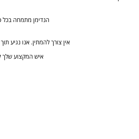
הנדימן מתמחה בכל סו
אין צורך להמתין. אנו נגיע תוך 60 דקות לכל בית ומשרד, נביא את כל הציוד הדרוש, ונבצע את העבודה ביעילות ובמהירות
איש המקצוע שלך לכ