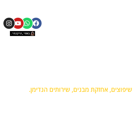
מובילים
בלוג
787-
פרויקטים
אודות
0820
עקבו אחרינו
מובילים
מחירון
b.tikanti@gmail.com
פרויקטים
גלריה
מובילים
ימים א -
צור קשר
פרויקטים
ה /
מובילים
8:00 -
18:00
פרויקטים
מובילים
ימים ו /
8:00 -
12:00
שיפוצים, אחזקת מבנים, שירותים הנדימן.
תיקונים קטנים לבית
החלפת שקע חשמל
תליית טלוויזיה מהתקרה
תליית מזנון
תליית מנורות
תיקון ארונות הזזה
התקנת חבלי כביסה
התקנת בר מים
התקנת וילונות
הרכבת גריל גז
התקנת קולט אדים
הרכבת רהיטים
שירותי אינסטלציה
צביעת דירה
זכוכית מתקפלת