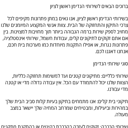
הוסף קו תחתון לקישורים
format_underlined
ברוכים הבאים לשירותי הנדימן ראשון לציון
סמן קישורים
font_download
בשירותי הנדימן ראשון לציון, אנו גאים במתן פתרונות מקיפים לכל
לאפס את כל האפשרויות
צרכי התיקון והתחזוקה של הבית. צוות אנשי המקצוע המיומנים שלנו
cached
מחויב לספק שירות ברמה הגבוהה ביותר תוך מחויבות למצוינות. בין
אם אתם זקוקים לתיקונים קלים, עבודות חשמל, שירותי אינסטלציה,
פתרונות נגרות, או אפילו התקנות מיוחדות כמו מערכות בית חכם,
אנחנו דאגנו לכם.
סוגי שירותי הנדימן
שירותי כלליים: מתיקונים קטנים ועד למשימות תחזוקה כלליות,
הצוות שלנו יכול להתמודד עם הכל. אין עבודה גדולה מדי או קטנה
מדי עבורנו.
תיקוני בית קלים: אנו מתמחים בתיקון בעיות קלות סביב הבית שלך
במהירות וביעילות, ומבטיחים שמרחב המחיה שלך יישאר במצב
מעולה.
שירותי הרכבה: זקוקים לעזרה בהרכבת רהיטים או בהתקנת מתקנים