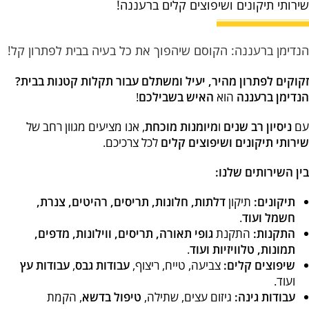
שירותי תיקונים ושיפוצים קלים ברעננה!
הוסף קו תחתון לקישורים
format_underlined
סמן קישורים
font_download
הנדימן ברעננה: הקוסם שיהפוך את כל בעיה בבית לפתרון קל!
לאפס את כל האפשרויות
cached
זקוקים לפתרון מהיר, יעיל ומשתלם עבור תקלות קטנות בבית?
הנדימן ברעננה
הוא
האיש בשבילכם
!
עם
ניסיון רב שנים
ו
מיומנות מוכחת
, אנו מציעים מגוון רחב של
שירותי תיקונים ושיפוצים קלים
לכל צרכיכם.
בין השירותים שלנו:
תיקונים:
תיקון
דלתות, חלונות, תריסים, רהיטים, צנרת,
חשמל ועוד
.
התקנות:
התקנת
גופי תאורה, תריסים, ווילונות, מדפים,
תמונות, טלוויזיות ועוד
.
שיפוצים קלים:
צביעה, טייח, ריצוף,
עבודות גבס
,
עבודות עץ
ועוד.
עבודות גינה:
גיזום עצים, שתילה,
טיפול בדשא
, הקמת