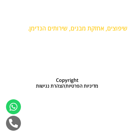
מובילים
ימים ו /
8:00 -
12:00
שיפוצים, אחזקת מבנים, שירותים הנדימן.
תיקונים קטנים לבית
החלפת שקע חשמל
תליית טלוויזיה מהתקרה
תליית מזנון
תליית מנורות
תיקון ארונות הזזה
התקנת חבלי כביסה
התקנת בר מים
התקנת וילונות
הרכבת גריל גז
התקנת קולט אדים
הרכבת רהיטים
שירותי אינסטלציה
צביעת דירה
זכוכית מתקפלת
Copyright
מדיניות הפרטיות
הצהרת נגישות