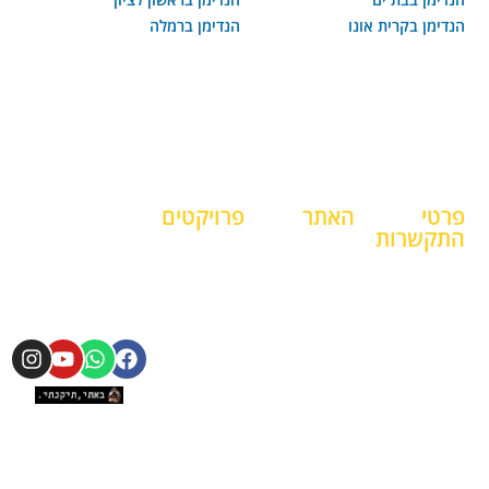
הנדימן בקרית אונו
הנדימן ברמלה
פרטי
האתר
פרויקטים
התקשרות
דף הבית
פרויקטים
052-
מובילים
בלוג
787-
פרויקטים
אודות
0820
עקבו אחרינו
מובילים
מחירון
b.tikanti@gmail.com
פרויקטים
גלריה
מובילים
ימים א -
צור קשר
פרויקטים
ה /
מובילים
8:00 -
18:00
פרויקטים