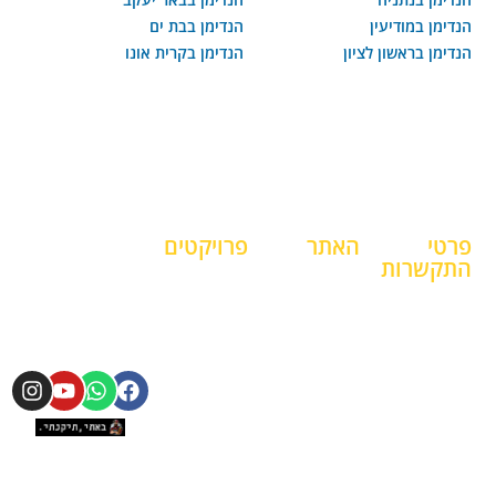
הנדימן במודיעין
הנדימן בבת ים
הנדימן בראשון לציון
הנדימן בקרית אונו
פרטי
האתר
פרויקטים
התקשרות
דף הבית
פרויקטים
052-
מובילים
בלוג
787-
פרויקטים
אודות
0820
עקבו אחרינו
מובילים
מחירון
b.tikanti@gmail.com
פרויקטים
גלריה
מובילים
ימים א -
צור קשר
פרויקטים
ה /
מובילים
8:00 -