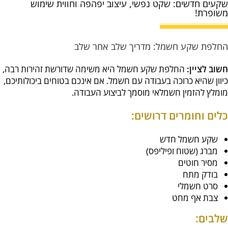
שקעים חדשים: שקט נפשי, עיצוב יפהפה וחווית שימוש
הוסף קו תחתון לקישורים
format_underlined
משופרת!
סמן קישורים
font_download
לאפס את כל האפשרויות
cached
החלפת שקע חשמל: מדריך שלב אחר שלב
חשוב לציין:
החלפת שקע חשמל היא משימה שדורשת זהירות רבה,
כיוון שהיא כרוכה בעבודה עם חשמל. אם אינכם בטוחים ביכולותיכם,
מומלץ להזמין חשמלאי מוסמך לביצוע העבודה.
כלים וחומרים דרושים:
שקע חשמל חדש
מברג (שטוח ופיליפס)
מסיר חוטים
בודק מתח
סרט חשמלי
צבת אף מחט
שלבים: