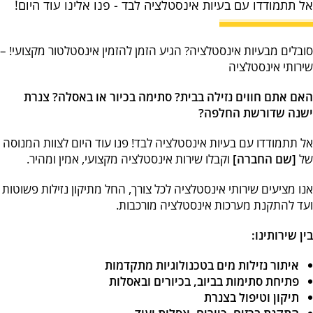
אל תתמודדו עם בעיות אינסטלציה לבד - פנו אלינו עוד היום!
הוסף קו תחתון לקישורים
format_underlined
סמן קישורים
font_download
סובלים מבעיות אינסטלציה? הגיע הזמן להזמין אינסטלטור מקצועי! –
לאפס את כל האפשרויות
cached
שירותי אינסטלציה
האם אתם חווים נזילה בבית? סתימה בכיור או באסלה? צנרת
ישנה שדורשת החלפה?
אל תתמודדו עם בעיות אינסטלציה לבד! פנו עוד היום לצוות המנוסה
של
[שם החברה]
וקבלו שירות אינסטלציה מקצועי, אמין ומהיר.
אנו מציעים שירותי אינסטלציה לכל צורך, החל מתיקון נזילות פשוטות
ועד להתקנת מערכות אינסטלציה מורכבות.
בין שירותינו:
איתור נזילות מים בטכנולוגיות מתקדמות
פתיחת סתימות בביוב, בכיורים ובאסלות
תיקון וטיפול בצנרת