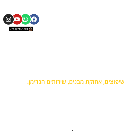
787-
פרויקטים
אודות
0820
עקבו אחרינו
מובילים
מחירון
b.tikanti@gmail.com
פרויקטים
גלריה
מובילים
ימים א -
צור קשר
פרויקטים
ה /
מובילים
8:00 -
18:00
פרויקטים
מובילים
ימים ו /
8:00 -
12:00
שיפוצים, אחזקת מבנים, שירותים הנדימן.
תיקונים קטנים לבית
החלפת שקע חשמל
תליית טלוויזיה מהתקרה
תליית מזנון
תליית מנורות
תיקון ארונות הזזה
התקנת חבלי כביסה
התקנת בר מים
התקנת וילונות
הרכבת גריל גז
התקנת קולט אדים
הרכבת רהיטים
צביעת דירה
זכוכית מתקפלת